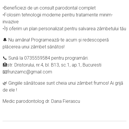
•Beneficiezi de un consult parodontal complet
•Folosim tehnologii moderne pentru tratamente minim-
invazive
•Îți oferim un plan personalizat pentru salvarea zâmbetului tău
🔔 Nu amâna! Programează-te acum și redescoperă
plăcerea unui zâmbet sănătos!
📞 Sună la 0735559584 pentru programări.
🏥str. Dristorului, nr.4, bl. B13, sc.1, ap.1, Bucuresti
📧frunzamc@gmail.com
🌿 Gingiile sănătoase sunt cheia unui zâmbet frumos! Ai grijă
de ele !
Medic parodontolog dr. Dana Fierascu