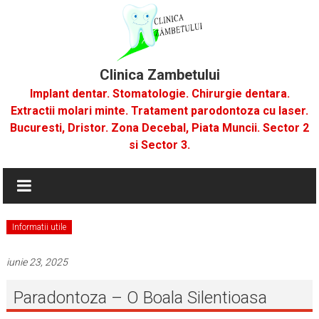
Skip
to
content
Clinica Zambetului
Implant dentar. Stomatologie. Chirurgie dentara.
Extractii molari minte. Tratament parodontoza cu laser.
Bucuresti, Dristor. Zona Decebal, Piata Muncii. Sector 2
si Sector 3.
Informatii utile
iunie 23, 2025
Paradontoza – O Boala Silentioasa