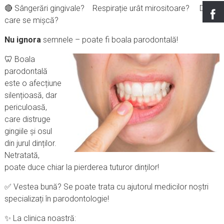
🔴 Sângerări gingivale? Respirație urât mirositoare? Dinți
care se mișcă?
Nu ignora
semnele – poate fi boala parodontală!
🦷 Boala
parodontală
este o afecțiune
silențioasă, dar
periculoasă,
care distruge
gingiile și osul
din jurul dinților.
Netratată,
poate duce chiar la pierderea tuturor dinților!
✅ Vestea bună? Se poate trata cu ajutorul medicilor noștri
specializați în parodontologie!
✨ La clinica noastră: